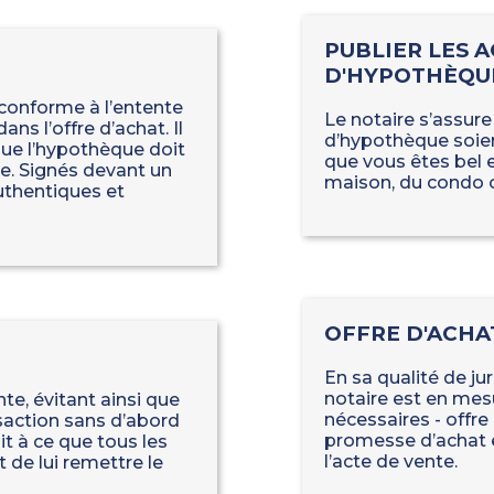
PUBLIER LES A
D'HYPOTHÈQU
 conforme à l’entente
Le notaire s’assure
ns l’offre d’achat. Il
d’hypothèque soient
que l’hypothèque doit
que vous êtes bel e
re. Signés devant un
maison, du condo o
uthentiques et
OFFRE D'ACHA
En sa qualité de jur
notaire est en mes
te, évitant ainsi que
nécessaires - offre 
saction sans d’abord
promesse d’achat et
oit à ce que tous les
l’acte de vente.
 de lui remettre le