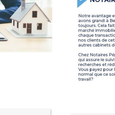
Notre avantage et
avons grandi à Be
toujours. Cela fa
marché immobilie
chaque transacti
nos clients de ce
autres cabinets d
Chez Notaires Pép
qui assure le suiv
recherches et rédi
Vous payez pour l
normal que ce soit
travail?