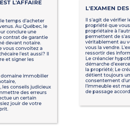
EST L'AFFAIRE
L'EXAMEN DES
Il s’agit de vérifier
t le temps d’acheter
propriété que vous
enus. Au Québec, le
propriétaire à l’aut
our conclure une
permettent de s’as
e contrat de garantie
véritablement au ve
né devant notaire.
vous la vendre. L’e
e vous convoitez a
ressortir des infor
caire l’est aussi? Il
Le créancier hypot
e et signer les
démarche d’exercer
la propriété; Le cré
détient toujours u
le domaine immobilier
consentement d’un
otaire,
l’immeuble est manq
 les conseils judicieux
de passage accord
ommettre des erreurs
ectue un certain
iez jouir de votre
rit.