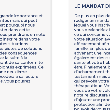
LE MANDAT D
 grande importance et
De plus en plus de
ontés mais qui peut
rédiger un mandat
est pourquoi nous
lequel vous inscriv
ster dans cette
vous deviendriez 
nous prendrons en note
ce qui concerne vo
z inscrire dans votre
votre situation av
tes situations
efficacement afin
es pistes de solutions
famille. En plus d
t des conséquences
advenant une inca
r la suite à la
également des cla
rant de sa conformité
santé et votre hé
 volontés exprimées. Ce
être. Finalement, 
’une deuxième
d’acharnement thé
océdera à sa lecture
testament, mais a
és, vous pourrez
qui prévoira votre
thérapeutique. Vot
vous de votre vol
notaire discutera
d’ajouter une pro
protection afin de
pouvoir de vous r