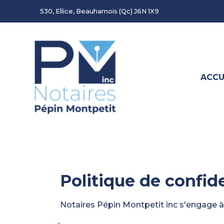
530, Ellice, Beauharnois (Qc) J6N 1X9
ACCU
Politique de confid
Notaires Pépin Montpetit inc s'engage à a